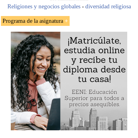
Religiones y negocios globales
-
diversidad religiosa
Programa de la asignatura
Introducción a las Iglesias católicas orientales
(cristianismo)
Iglesia Católica Maronita
Caso de estudio:
Carlos Slim
(
México
)
Iglesia Católica Caldea de Babilonia (
Caldeos
)
Caso de estudio:
Nadhmi Shakir Auchi
(Iraq -
Reino Unido)
Iglesia greco-católica de Ucrania
Iglesia Católica Siro-Malabar
Iglesia greco-melquita católica