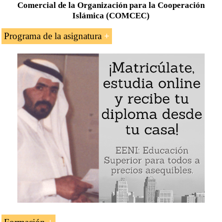
Comercial de la Organización para la Cooperación
Islámica (COMCEC)
Programa de la asignatura
Introducción al Comité Permanente para la
Cooperación Económica y Comercial de la OCI
Objetivos del COMCEC del Comité Permanente
para la Cooperación de la OCI
Áreas de cooperación del Comité Permanente para
la Cooperación Económica y Comercial de la
Organización para la Cooperación Islámica
(COMCEC)
Comercio exterior
Transporte y logística
Agricultura
Turismo