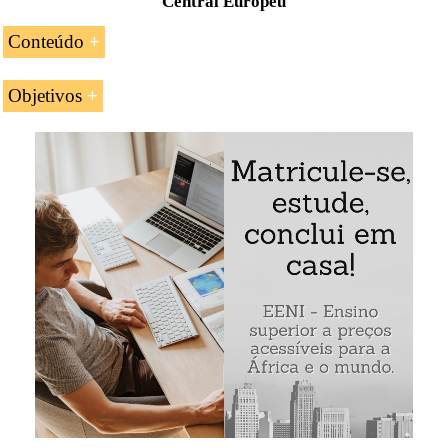
Central Europeu
Conteúdo
Introdução à União Económica e Monetária
Objetivos
(UEM) da UE
Os objetivos da unidade curricular «A União Económica
Evolução histórica da União Económica e
e Monetária (UEM) da União Europeia» são:
Monetária
As instituições da UE relacionadas com a União
Compreender os fundamentos da União
Económica e Monetária
Económica e Monetária da União Europeia
O Banco Central Europeu (BCE)
Analisar as funções das cinco instituições
O Sistema Europeu de Bancos Centrais
relacionadas com a União Económica e Monetária
(SEBC)
Compreender os princípios da política monetária
O Comité Económico e Financeiro (CEF)
Europeia
O Eurogrupo
Conhecer o funcionamento da supervisão da zona
euro
O Conselho de Ministros de Economia e
Finanças (ECOFIN)
Avaliar os mecanismos de assistência financeira da