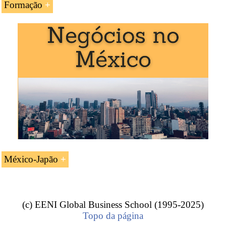
Formação
A UC «
Acordo de Associação México-Japão
» é
estudada nos seguintes programas ministrados pela EENI
Global Business School:
Mestrado em Negócios Internacionais
,
Comércio
Exterior
.
México-Japão
México-Japão (Acordos de Parceria
Económica).
(c) EENI Global Business School (1995-2025)
Topo da página