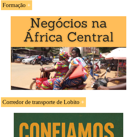
Formação
A UC «
Projeto Corredor de transporte de Lobito
» é
estudada nos seguintes programas ministrados pela EENI
Global Business School:
Cursos de Logística:
Transporte na África
,
Transporte
rodoviário
,
multimodal
.
Corredor de transporte de Lobito
O projeto do Corredor Intermodal de
Lobito
é
desenvolvido pela
Conferência Internacional sobre a
região dos Grandes Lagos
.