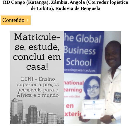
RD Congo (Katanga), Zâmbia, Angola (Corredor logístico
de Lobito), Rodovia de Benguela
Conteúdo
Introdução ao
Corredor
de Lobito
Porto de Lobito (Angola)
Rodovia de ferro de Benguela
Refinaria de petróleo de Lobito
Estado atual do Corredor de transporte de Lobito
Exemplo: Corredor de transporte de Lobito