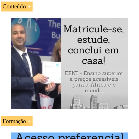
Conteúdo
Introdução ao Acordo General de Cooperação
Económica India-
Austrália
O Marco institucional para a cooperação
económica
O comércio internacional entre a Austrália e a Índia
As relações de investimento Austrália-Índia
Exemplo: Acordo de Cooperação Económica Índia-Austrália
Formação
A UC «
Acordo Comercial Índia-Austrália
» é estudada