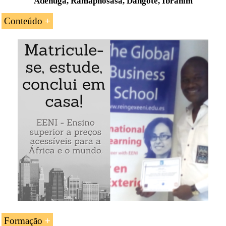
Adenuga, Ramaphosasa, Dangote, Ibrahim
Conteúdo
1- Os
africanos mais ricos
do
Espaço económico
Africano
.
2-
Homens de negócios da
Nigéria
.
Alhaji Aliko Dangote
«O homem mais rico de
África»
Doutor Mike Adenuga
Tony Elumelu
Orji Uzor Kalu
Abdulsamad Rabiu
Olufemi Otedola
Jim Ovia
Formação
Doutor Alhaji Indimi