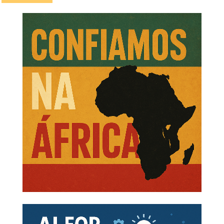
Tunde Folawiyo
A UC «
Homens de negócios africanos
» é estudada nos
seguintes programas ministrados pela EENI Global
Hakeem Belo-Osagie
Business School:
Adewale Tinubu
Treinamento: Economia de África
.
Lt. Gen. Teófilo Yakubu Danjuma
Oba Otudeko
3- África do Sul.
Patrice Motsepe
Cyril Ramaphosa
4- Sudão.
Maomé Ibrahim
Osama Abdul Latif
Doutoramento em Negócios Africanos
.