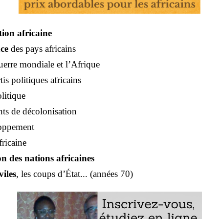
tion africaine
ce
des pays africains
erre mondiale et l’Afrique
tis politiques africains
litique
s de décolonisation
loppement
fricaine
on des nations africaines
viles
, les coups d’État... (années 70)