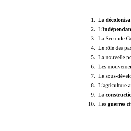
La
décolonisa
L’
indépendan
La Seconde Gu
Le rôle des par
La nouvelle po
Les mouvement
Le sous-déve
L’agriculture a
La
constructi
Les
guerres ci