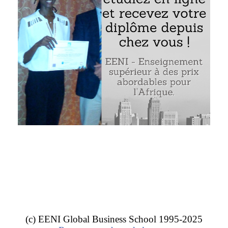
ment «
La décolonisation et l’indépendance des pays afri
l’EENI Global Business School :
décolonisation et l’indépendance des pays africa
n Afrique
.
(c) EENI Global Business School 1995-2025