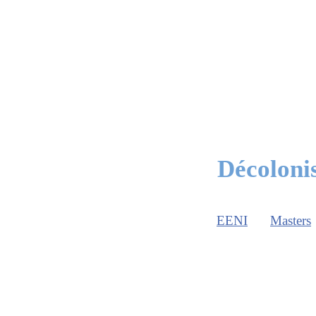
Décolonis
EENI
Masters