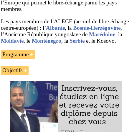
l’Europe qui permet le libre-échange parmi les pays
membres.
Les pays membres de l’ALECE (accord de libre-échange
centre-européen) : l’
Albanie
, la
Bosnie-Herzégovine
,
l’Ancienne République yougoslave de
Macédoine
, la
Moldavie
, le
Monténégro
, la
Serbie
et le Kosovo.
Programme
L’introduction à l’accord de libre-échange centre-
Objectifs
européen (ALECE / CEFTA)
Les buts de l’unité d’enseignement « l’Accord de libre-
Les structures de l’ALECE
échange centre-européen (ALECE) » sont :
Le portail du commerce international de l’ALECE
Comprendre les buts de l’Accord de libre-échange
Le profil économique des pays de l’ALECE :
centre-européen (ALECE / CEFTA)
l’Albanie, la Bosnie-Herzégovine, la Macédoine, la
Moldavie, le Monténégro, la Serbie et le Kosovo
Évaluer les avantages pour les pays membres de
l’Accord de libre-échange centre-européen