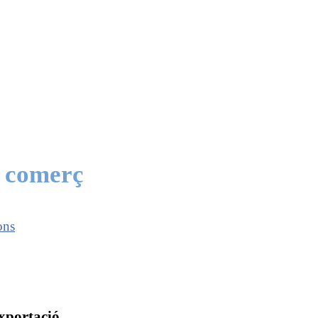
e comerç
ons
exportació