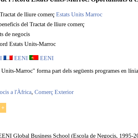
 Tractat de lliure comerç
Estats Units
Marroc
beneficis del Tractat de lliure comerç
ts de negocis
ord Estats Units-Marroc
I
EENI
EENI
s Units-Marroc" forma part dels següents programes en líni
cis a l'Àfrica
,
Comerç Exterior
 EENI Global Business School (Escola de Negocis, 1995-2