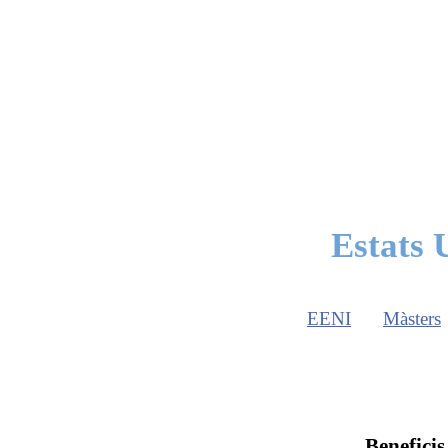
Estats 
EENI
Màsters
Beneficis