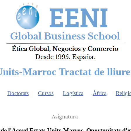
Units-Marroc Tractat de lliur
Doctorats
Cursos
Logística
Àfrica
Religi
 de l'Acord Estats Units-Marroc. Oportunitats d'