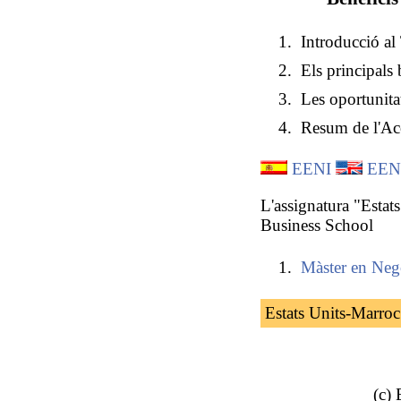
Introducció al
Els principals 
Les oportunita
Resum de l'Ac
EENI
EEN
L'assignatura "Estat
Business School
Màster en Nego
Estats Units-Marroc
(c)