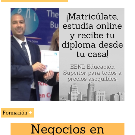
La empresaria jainista india Indu Jain
Grupo Times y Bennett, Coleman Co
La saga empresarial jainista Sahu Jain
Fundación Times
Ejemplo: la Saga empresarial jainista Sahu Jain (India) -
jainismo
Formación
La asignatura «Sahu Jain (empresaria jainista)» se estudia
en los siguientes programas de EENI Global Business