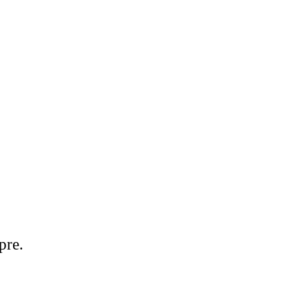
ón Europea
 en los siguientes
pre.