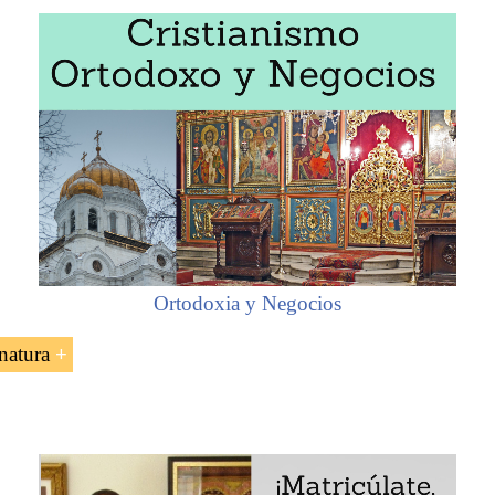
Ortodoxia y Negocios
natura
a la República de Chipre (UE)
ipre: la cuarta flota marítima mundial
 asignatura «Comercio internacional y negocios en Chipre» 
icosia