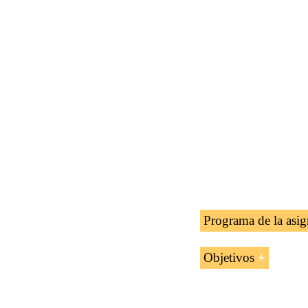
Programa de la asig
Introducción 
Objetivos
Economía de Ch
Los objetivos de la
Negocios en N