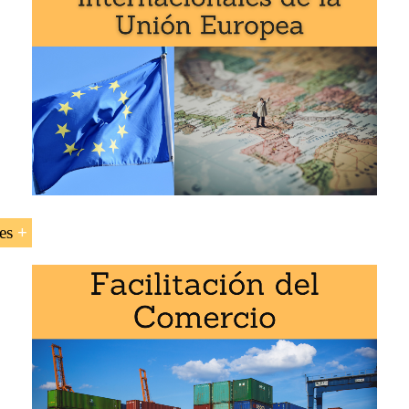
es
Cyprus
Chypre
Chipre
.
a asignatura «Negocios en Chipre»: 1