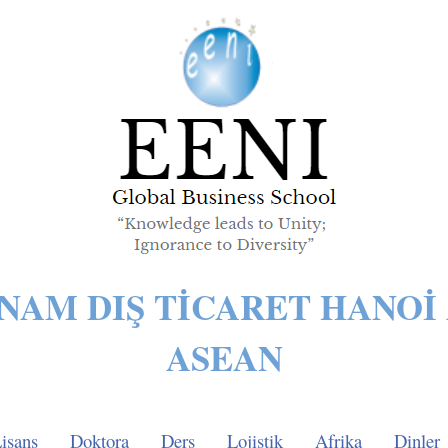
NAM DIŞ TICARET HANOI
ASEAN
isans
Doktora
Ders
Lojistik
Afrika
Dinler