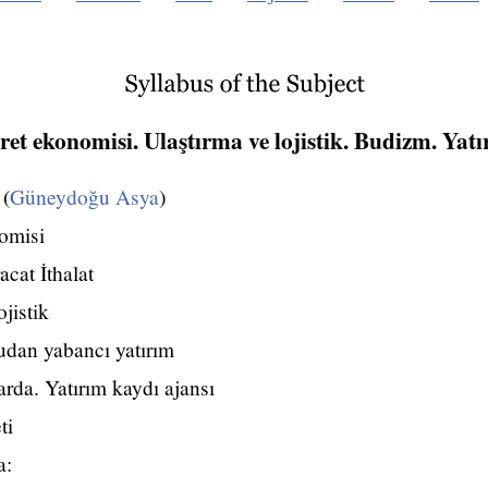
aret ekonomisi. Ulaştırma ve lojistik. Budizm. Yatı
 (
Güneydoğu Asya
)
omisi
racat İthalat
ojistik
dan yabancı yatırım
rda. Yatırım kaydı ajansı
ti
a: