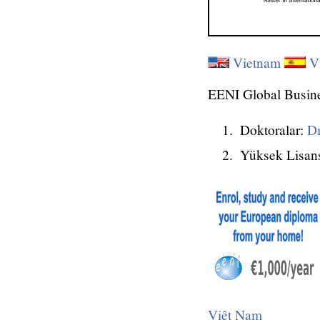
Vietnam
V
EENI Global Busine
Doktoralar:
Dı
Yüksek Lisan
Việt Nam