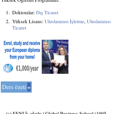
Doktoralar:
Dış Ticaret
Yüksek Lisans:
Uluslararası İşletme
,
Uluslararası
Ticaret
Ders özeti
Uluslararası Ürün Politikası
(c) EENI İş okulu / Global Business School (1995-