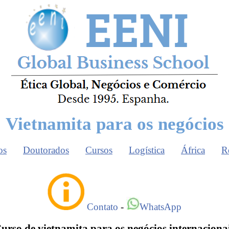
Vietnamita para os negócios
os
Doutorados
Cursos
Logística
África
R
Contato
-
WhatsApp
urso de vietnamita
para os negócios internaciona