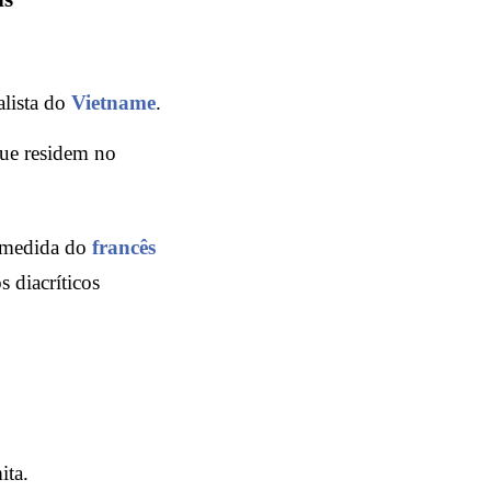
alista do
Vietname
.
que residem no
 medida do
francês
 diacríticos
ita.