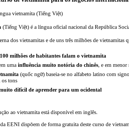
íngua vietnamita (Tiếng Việt)
a
(Tiếng Việt) é a língua oficial nacional da República Soci
erna dos vietnamitas e de uns três milhões de vietnamitas 
100 milhões de habitantes falam o vietnamita
 tem uma
influência muito notória do chinês
, e em menor
etnamita
(quốc ngữ) baseia-se no alfabeto latino com signos
a os tons
muito difícil de aprender para um ocidental
ução ao vietnamita está disponível em inglês.
 da EENI dispõem de forma gratuita deste curso de vietnam