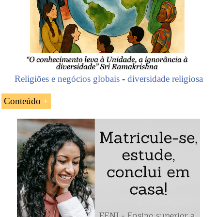
Religiões e negócios globais
-
diversidade religiosa
Conteúdo
Introdução à Igreja Católica Maronita
O Patriarca Maronita de Antioquia
As características próprias da Igreja Católica
Maronita
Os maronitas no Líbano
Carlos Slim (homem de negócios mexicano)