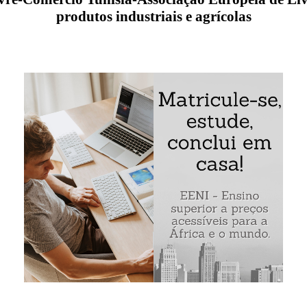
produtos industriais e agrícolas
 Acordo de Livre-Comércio
Tunísia
-
Associação Europeia 
ncluídas no acordo comercial Tunísia-AELC
ernacional entre a Associação Europeia de Livre-Comércio 
 a Noruega, e a Suíça) e a República Tunisina
Exemplo: Acordo AELC-Tunísia: