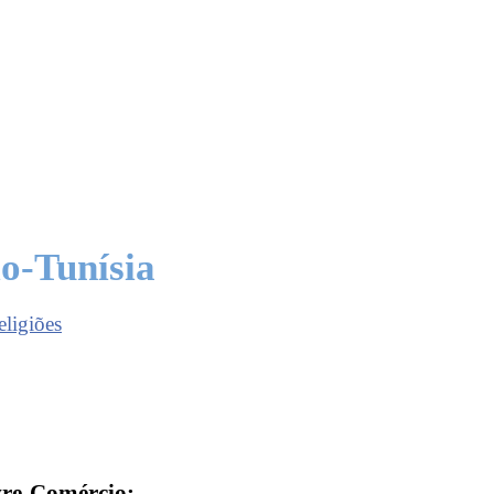
o-Tunísia
eligiões
vre-Comércio: