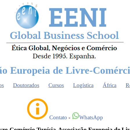
ão Europeia de Livre-Comérci
os
Doutorados
Cursos
Logística
África
R
Contato
-
WhatsApp
vre-Comércio Tunísia-Associação Europeia de Li