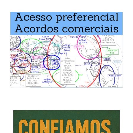
Livre-Comércio Tunísia-Associação Europeia de Livre
tes programas ministrados pela EENI Global Business Sch
 na África
,
Negócios Internacionais
.
 do Acordo de Livre-Comércio AELC-Tunísia: Junho 2005
.
vo do Acordo de Livre-Comércio AELC-Tunísia é criar uma