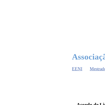
Associaç
EENI
Mestrad
Acordo de Li