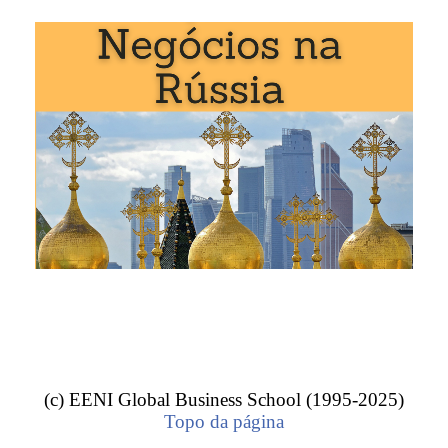
Lebedev
(homem de negócios ortodoxo da Rússia)» é estu
os pela EENI Global Business School:
ca, Religiões e Negócios
.
dre Lebedev (homem de negócios ortodoxo da R
(c) EENI Global Business School (1995-2025)
rca russo Alexandre Yevgenievich Lebedev nasceu em Dez
Topo da página