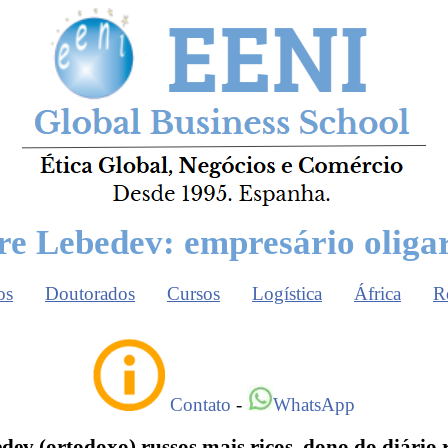
e Lebedev: empresário oliga
os
Doutorados
Cursos
Logística
África
R
Contato
-
WhatsApp
dev (ortodoxo) russos mais ricos, dono do diário 