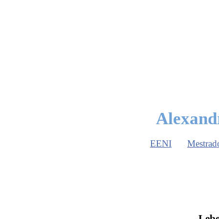
Alexandr
EENI
Mestrad
Lebe