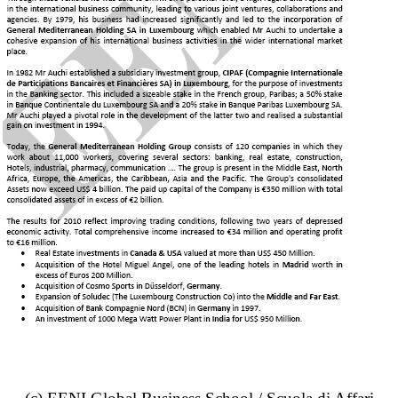
Si stima che più di 200.000 Caldei / asiriani risiede nei
Stati Uniti, particolarmente in Arizona, California, Illinois
e altri stati.
L'imprenditore
Nadhmi Shakir Auchi
è cristiano caldeo.