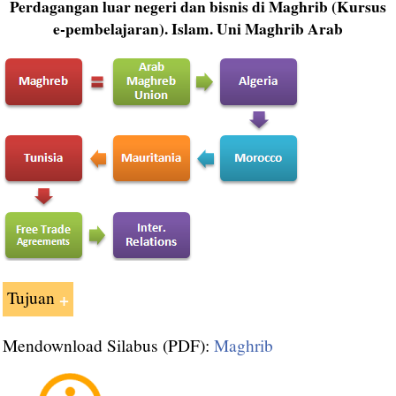
Perdagangan luar negeri dan bisnis di Maghrib (Kursus
e-pembelajaran). Islam. Uni Maghrib Arab
Tujuan
Mendownload Silabus (PDF):
melakukan bisnis di
Maghrib
Tujuan utama dari Kursus "
Maghrib
" adalah untuk memberikan gambaran dari