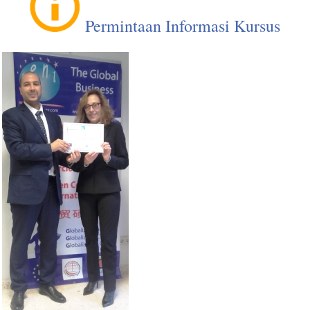
perekonomian kawasan dan peluang bisnis untuk...:
Permintaan Informasi Kursus
Untuk mempelajari untuk melakukan bisnis di
Maghrib (Maroko, Aljazair, Tunisia)
Untuk mengetahui peluang bisnis di Maghrib
Untuk memahami bagaimana untuk melakukan
negosiasi di negara tersebut
Untuk menganalisis investasi asing langsung
mengalir
Untuk memahami pentingnya UMA (Uni
Maghrib Arab) dan Perjanjian Agadir
Untuk mengetahui Perjanjian Perdagangan
Bebas kawasan itu