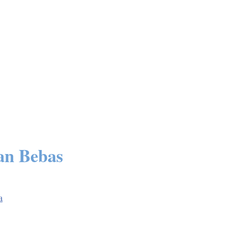
an Bebas
a