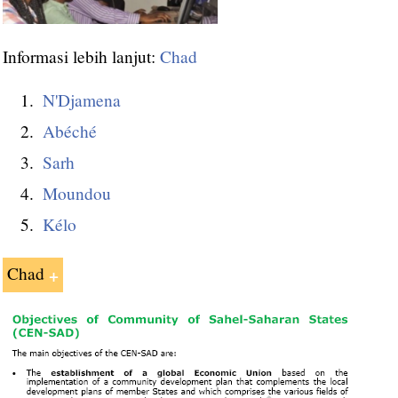
Informasi lebih lanjut:
Chad
N'Djamena
Abéché
Sarh
Moundou
Kélo
Chad
Perdagangan luar negeri dan
melakukan bisnis di Chad