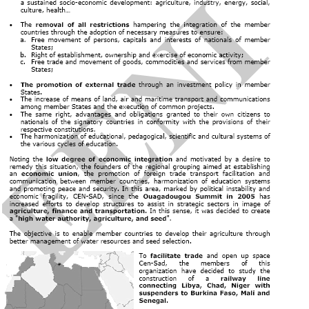
Agama di Chad:
Islam
.
Perekonomian Republik Chad
negara Sahel- Sahara Land-terkunci
Pelabuhan terdekat: Pelabuhan Douala
(
Kamerun
) (1060 km), Pelabuhan Pointe Noire
(Kongo)
2 proyek telekomunikasi: serat optik dari Teluk
Guinea dan dengan
Nigeria
dan Sudan
Perjanjian perdamaian dengan Sudan
Investasi penting di sektor minyak. Esso Chad:
telah menginvestasikan 8 miliar dolar dalam
eksplorasi Doba
Presiden: Déby, upaya yang signifikan untuk
pengembangan Chad, membuka ekonomi Chad