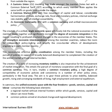
Umum Pasar untuk Afrika Timur dan Selatan
(COMESA)
Asosiasi Negara-negara Pesisir Samudra Hindia
(IORA)
Islam
di wilayah Afrika Timur
Bisnis di Komoro
Bisnis di Djibouti
Bisnis di Mesir
Bisnis di Eritrea
Bisnis di Etiopia
Bisnis di Kenya
Bisnis di Malawi