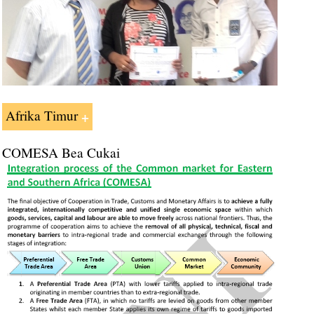
Afrika Timur
COMESA Bea Cukai
Kursus "Perdagangan luar negeri dan
bisnis di Afrika Timur"
- Silabus:
Afrika Timur: Organisasi kawasan dan Perjanjian
Komunitas Afrika Timur (EAC)
Otoritas Antarpemerintah untuk Pembangunan
(IGAD)