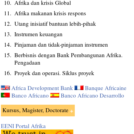
Afrika dan krisis Global
Afrika makanan krisis respons
Utang inisiatif bantuan lebih-pihak
Instrumen keuangan
Pinjaman dan tidak-pinjaman instrumen
Berbisnis dengan Bank Pembangunan Afrika.
Pengadaan
Proyek dan operasi. Siklus proyek
Africa Development Bank
Banque Africaine
Banco Africano
Banco Africano Desarrollo
Kursus, Magister, Doctorate
EENI Portal Afrika
Pelatihan yang disediakan oleh EENI Global Business
School: