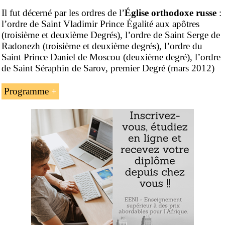
Il fut décerné par les ordres de l’
Église orthodoxe russe
:
l’ordre de Saint Vladimir Prince Égalité aux apôtres
(troisième et deuxième Degrés), l’ordre de Saint Serge de
Radonezh (troisième et deuxième degrés), l’ordre du
Saint Prince Daniel de Moscou (deuxième degré), l’ordre
de Saint Séraphin de Sarov, premier Degré (mars 2012)
Programme
L’homme d’affaires et philanthrope russe
orthodoxe Vladimir Potanin
Le groupe Interros
La Fondation Vladimir Potanin et son
appartenance au « Engagement de donner » de
Bill Gates
Vladimir Potanin (homme d’affaires russe orthodoxe)