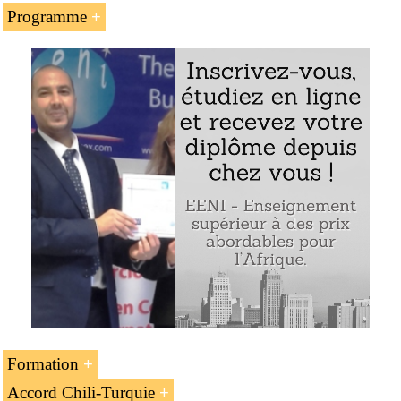
Programme
L’introduction à l’accord de libre-échange entre la
République du
Chili
et la
Turquie
Le commerce international de produits Chili-
Turquie
Exemple : l’accord Chili-Turquie
Formation
Accord Chili-Turquie