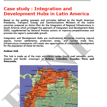
Lateinamerika Wirtschaft
Auswirkungen der globalen Krise in
Lateinamerika und der Karibik
Die wichtigsten Herausforderungen
Neueinführung und technologischem Wandel
Außenhandel der lateinamerikanischen Länder:
Exporte und Importe
Wirtschaftliche Beziehungen mit China
Der wachsende Einfluss China und anderer
Schwellenländer
Regionale Einbindung in Lateinamerika und der
Karibik
Interamerikanische Entwicklungsbank
Die Interamerikanische Entwicklungsbank
Operative Diagramm