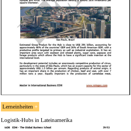
Lerneinheiten
Logistik-Hubs in Lateinamerika
Lateinamerika: Wirtschaft und ausländischen handel