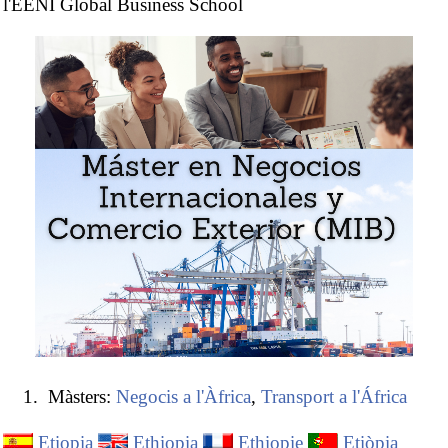
l'EENI Global Business School
Màsters:
Negocis a l'Àfrica
,
Transport a l'África
Etiopia
Ethiopia
Ethiopie
Etiòpia