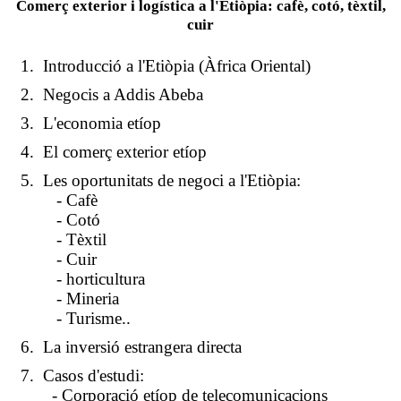
Comerç exterior i logística a l'Etiòpia: cafè, cotó, tèxtil,
cuir
Introducció a l'Etiòpia (Àfrica Oriental)
Negocis a Addis Abeba
L'economia etíop
El comerç exterior etíop
Les oportunitats de negoci a l'Etiòpia:
- Cafè
- Cotó
- Tèxtil
- Cuir
- horticultura
- Mineria
- Turisme..
La inversió estrangera directa
Casos d'estudi:
- Corporació etíop de telecomunicacions