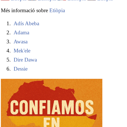
Més informació sobre
Etiòpia
Adís Abeba
Adama
Awasa
Mek'ele
Dire Dawa
Dessie