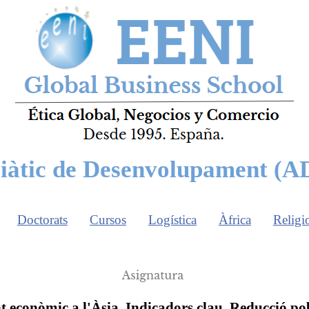
iàtic de Desenvolupament (A
Doctorats
Cursos
Logística
Àfrica
Religi
econòmic a l'Àsia. Indicadors clau. Reducció p