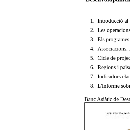
Introducció a
Les operacions
Els programes
Associacions. 
Cicle de proje
Regions i païs
Indicadors clau
L'Informe sob
Banc Asiàtic de De