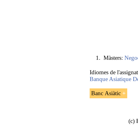
Màsters:
Negoc
Idiomes de l'assigna
Banque Asiatique D
Banc Asiàtic
(c)
El Banc Asiàtic de
desenvolupament dedi