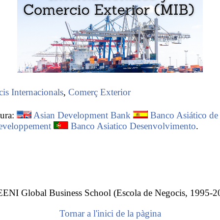
is Internacionals
,
Comerç Exterior
tura:
Asian Development Bank
Banco Asiático de
eveloppement
Banco Asiatico Desenvolvimento
.
Banc Asiàtic de Desenvolupament (BAD)
 EENI Global Business School (Escola de Negocis, 1995-2
 Desenvolupament és una
institució multilateral de finan
Tornar a l'inici de la pàgina
cat a la reducció de la pobresa a l'
Àsia i el Pacífic
. Estab