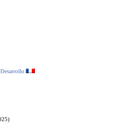
 Desarrollo
025)
çament
per al
lerta el 1966, la