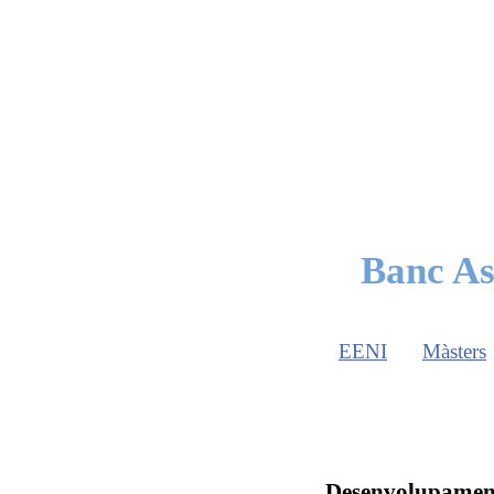
Banc As
EENI
Màsters
Desenvolupament 