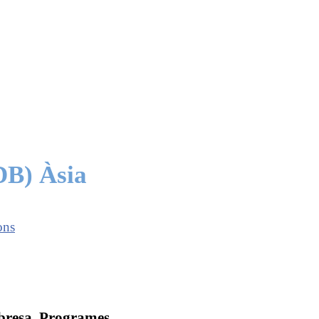
DB) Àsia
ons
obresa. Programes